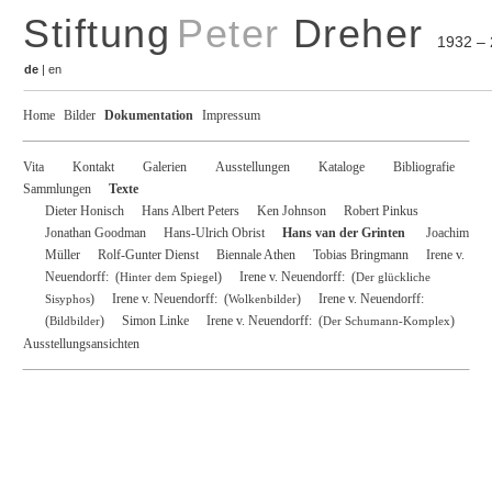
Stiftung
Peter
Dreher
1932 –
de
|
en
Home
Bilder
Dokumentation
Impressum
Vita
Kontakt
Galerien
Ausstellungen
Kataloge
Bibliografie
Sammlungen
Texte
Dieter Honisch
Hans Albert Peters
Ken Johnson
Robert Pinkus
Jonathan Goodman
Hans-Ulrich Obrist
Hans van der Grinten
Joachim
Müller
Rolf-Gunter Dienst
Biennale Athen
Tobias Bringmann
Irene v.
Neuendorff: (
)
Irene v. Neuendorff: (
Hinter dem Spiegel
Der glückliche
)
Irene v. Neuendorff: (
)
Irene v. Neuendorff:
Sisyphos
Wolkenbilder
(
)
Simon Linke
Irene v. Neuendorff: (
)
Bildbilder
Der Schumann-Komplex
Ausstellungsansichten