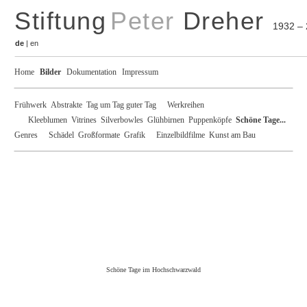
Stiftung
Peter
Dreher
1932 –
de
|
en
Home
Bilder
Dokumentation
Impressum
Frühwerk
Abstrakte
Tag um Tag guter Tag
Werkreihen
Kleeblumen
Vitrines
Silverbowles
Glühbirnen
Puppenköpfe
Schöne Tage...
Genres
Schädel
Großformate
Grafik
Einzelbildfilme
Kunst am Bau
Schöne Tage im Hochschwarzwald