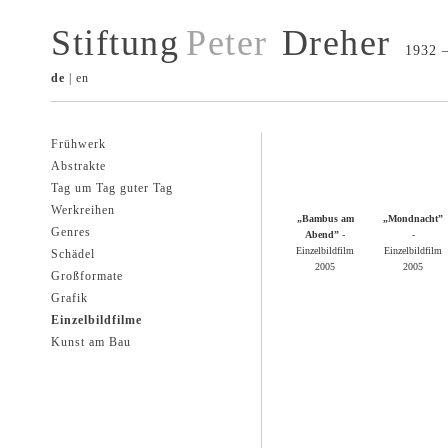
Stiftung
Peter
Dreher
1932 
de
|
en
Frühwerk
Abstrakte
Tag um Tag guter Tag
Werkreihen
„Bambus am
„Mondnacht”
Genres
Abend”
-
-
Einzelbildfilm
Einzelbildfilm
Schädel
2005
2005
Großformate
Grafik
Einzelbildfilme
Kunst am Bau