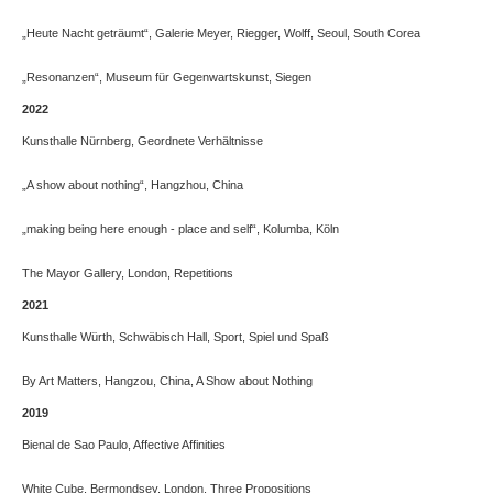
„Heute Nacht geträumt“, Galerie Meyer, Riegger, Wolff, Seoul, South Corea
„Resonanzen“, Museum für Gegenwartskunst, Siegen
2022
Kunsthalle Nürnberg, Geordnete Verhältnisse
„A show about nothing“, Hangzhou, China
„making being here enough - place and self“, Kolumba, Köln
The Mayor Gallery, London, Repetitions
2021
Kunsthalle Würth, Schwäbisch Hall, Sport, Spiel und Spaß
By Art Matters, Hangzou, China, A Show about Nothing
2019
Bienal de Sao Paulo, Affective Affinities
White Cube, Bermondsey, London, Three Propositions