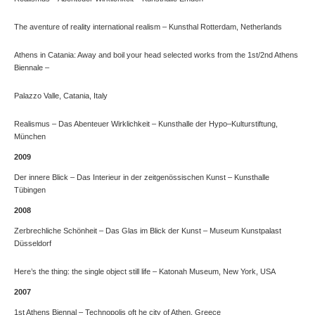
The aventure of reality international realism – Kunsthal Rotterdam, Netherlands
Athens in Catania: Away and boil your head selected works from the 1st/2nd Athens
Biennale –
Palazzo Valle, Catania, Italy
Realismus – Das Abenteuer Wirklichkeit – Kunsthalle der Hypo–Kulturstiftung,
München
2009
Der innere Blick – Das Interieur in der zeitgenössischen Kunst – Kunsthalle
Tübingen
2008
Zerbrechliche Schönheit – Das Glas im Blick der Kunst – Museum Kunstpalast
Düsseldorf
Here’s the thing: the single object still life – Katonah Museum, New York, USA
2007
1st Athens Biennal – Technopolis oft he city of Athen, Greece