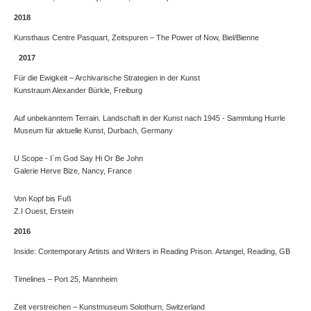
2018
Kunsthaus Centre Pasquart, Zeitspuren – The Power of Now, Biel/Bienne
2017
Für die Ewigkeit – Archivarische Strategien in der Kunst
Kunstraum Alexander Bürkle, Freiburg
Auf unbekanntem Terrain. Landschaft in der Kunst nach 1945 - Sammlung Hurrle
Museum für aktuelle Kunst, Durbach, Germany
U Scope - I´m God Say Hi Or Be John
Galerie Herve Bize, Nancy, France
Von Kopf bis Fuß
Z.I Ouest, Erstein
2016
Inside: Contemporary Artists and Writers in Reading Prison. Artangel, Reading, GB
Timelines – Port 25, Mannheim
Zeit verstreichen – Kunstmuseum Solothurn, Switzerland