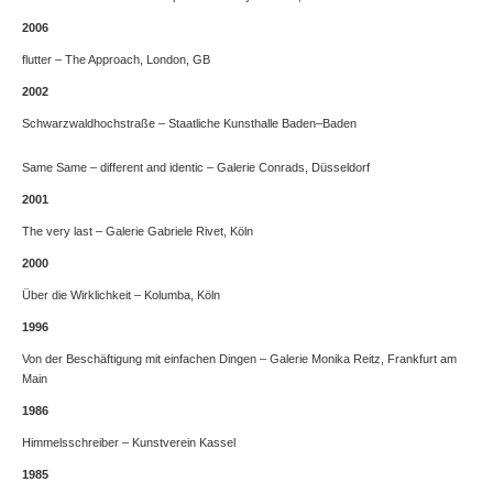
2006
flutter – The Approach, London, GB
2002
Schwarzwaldhochstraße – Staatliche Kunsthalle Baden–Baden
Same Same – different and identic – Galerie Conrads, Düsseldorf
2001
The very last – Galerie Gabriele Rivet, Köln
2000
Über die Wirklichkeit – Kolumba, Köln
1996
Von der Beschäftigung mit einfachen Dingen – Galerie Monika Reitz, Frankfurt am
Main
1986
Himmelsschreiber – Kunstverein Kassel
1985