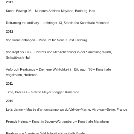
2013
Kunst. Bewegt.03 – Museum Schloss Moyland, Bedburg–Hau
Reframing the ordinary – Lothringer 13, Städtische Kunsthalle München
2012
Von vorne anfangen – Museum für Neue Kunst Freiburg
Von Kopf bis Fuß – Porträts und Menschenbilder in der Sammlung Würth,
Schwäbisch Hall
Aufbruch Realismus – Die neue Wirklichkeit im Bild nach ’68 – Kunsthalle
Vogelmann, Heilbronn
2011
Time, Process – Galerie Meyer Riegger, Karlsruhe
2010
Let’s dance – Musée d’art contemporain du Val–de–Marne, Vitry–sur–Seine, France
Fremde Heimat – Kunst in Baden–Württemberg – Kunsthalle Mannheim
Realismus – Abenteuer Wirklichkeit – Kunsthalle Emden