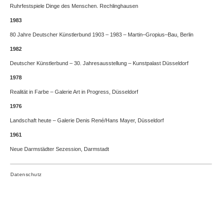
Ruhrfestspiele Dinge des Menschen. Rechlinghausen
1983
80 Jahre Deutscher Künstlerbund 1903 – 1983 – Martin–Gropius–Bau, Berlin
1982
Deutscher Künstlerbund – 30. Jahresausstellung – Kunstpalast Düsseldorf
1978
Realität in Farbe – Galerie Art in Progress, Düsseldorf
1976
Landschaft heute – Galerie Denis René/Hans Mayer, Düsseldorf
1961
Neue Darmstädter Sezession, Darmstadt
Datenschutz